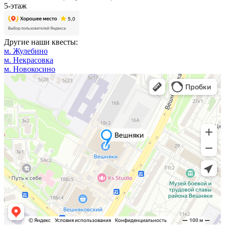
5-этаж
Другие наши квесты:
м. Жулебино
м. Некрасовка
м. Новокосино